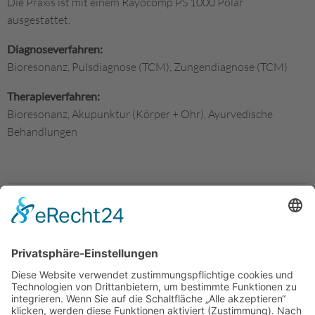
Die Praxis ist mit einem Rayocomp PS 1000 Polar
ausgestattet.
Diagnoseverfahren:
Bioresonanz, Pulsdiagnose (TCM), Zungendiagnose (TCM)
Therapieverfahren:
Bioresonanz, Akupunktur (Körper + Ohr), Ayurvedische
Behandlungen
zurück zur Übersicht