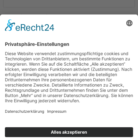
Bitte rechnen Sie 9 plus 6.
Absenden
LOGIN
KONTAKT
IMPRESSUM
DATENSCHUTZ
Cookie-Einstellungen
DENECKE | ZENTRUM FÜR BIOENERGETISCHE THERAPIE
GmbH
Ludwig-Wolker-Straße 6 • D-48157 Münster